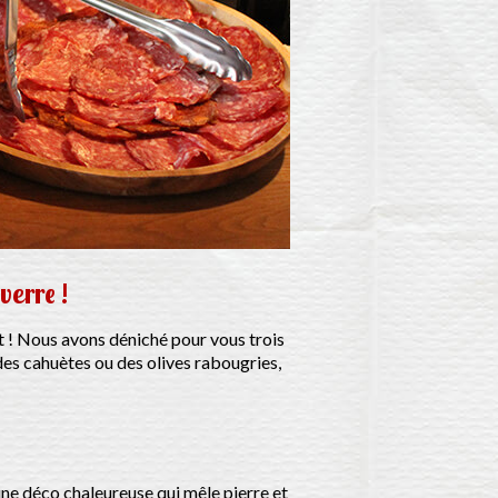
verre !
uit ! Nous avons déniché pour vous trois
es cahuètes ou des olives rabougries,
une déco chaleureuse qui mêle pierre et