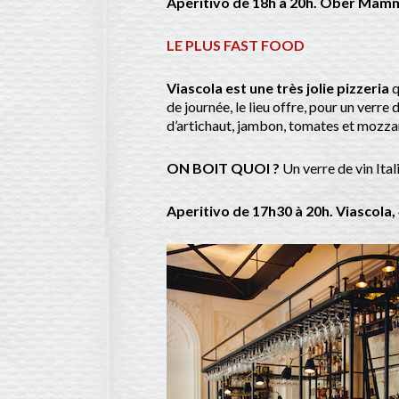
Aperitivo de 18h à 20h. Ober Mamma,
LE PLUS FAST FOOD
Viascola est une très jolie pizzeria
q
de journée, le lieu offre, pour un verr
d’artichaut, jambon, tomates et mozzar
ON BOIT QUOI ?
Un verre de vin Itali
Aperitivo de 17h30 à 20h. Viascola, 4