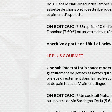
bois. Dans le clair-obscur des lampes i
assiette de chorizo et rosette ibériqu
et piment d’espelette.
ON BOIT QUOI ?
Un spritz (10 €), l’
Donohue (7,50 €) ou un verre de vin (8 
Aperitivo à partir de 18h. Le Lockwo
LE PLUS GOURMET
Une sublime trattoria sauce mode
gratuitement de petites assiettes qui c
prélevé directement dans la meule et c
et de pain focacia. Vraiment dingue
ON BOIT QUOI ?
Un cocktail Nuts, av
ou un verre de vin Sardegna Orriu (5 €)