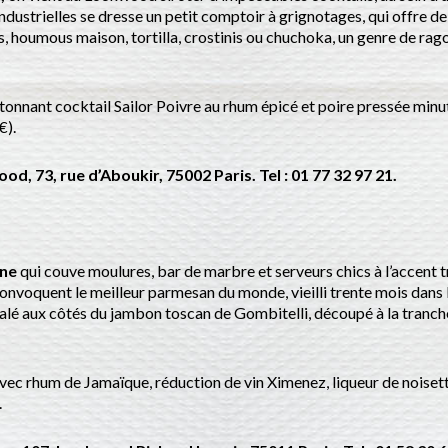
ndustrielles se dresse un petit comptoir à grignotages, qui offre d
es, houmous maison, tortilla, crostinis ou chuchoka, un genre de ra
étonnant cocktail Sailor Poivre au rhum épicé et poire pressée minu
€).
od, 73, rue d’Aboukir, 75002 Paris. Tel : 01 77 32 97 21.
rne
qui couve moulures, bar de marbre et serveurs chics à l’accent tr
onvoquent le meilleur parmesan du monde, vieilli trente mois dans le 
alé aux côtés du jambon toscan de Gombitelli, découpé à la trancheu
ec rhum de Jamaïque, réduction de vin Ximenez, liqueur de noisette 
.