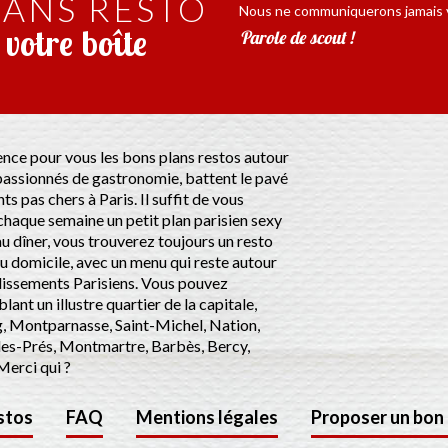
LANS RESTO
Nous ne communiquerons jamais v
votre boîte
Parole de scout !
rence pour vous les bons plans restos autour
assionnés de gastronomie, battent le pavé
ts pas chers à Paris. Il suffit de vous
chaque semaine un petit plan parisien sexy
u dîner, vous trouverez toujours un resto
u domicile, avec un menu qui reste autour
ndissements Parisiens. Vous pouvez
ant un illustre quartier de la capitale,
, Montparnasse, Saint-Michel, Nation,
des-Prés, Montmartre, Barbès, Bercy,
erci qui ?
stos
FAQ
Mentions légales
Proposer un bon 