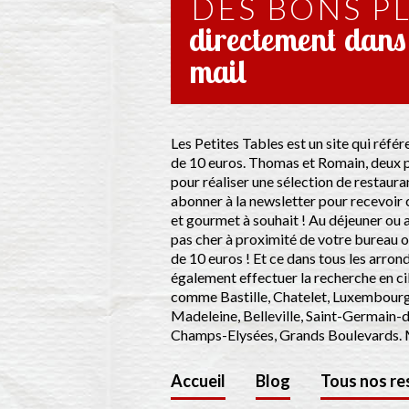
DES BONS P
directement dans 
mail
Les Petites Tables est un site qui réfé
de 10 euros. Thomas et Romain, deux p
pour réaliser une sélection de restauran
abonner à la newsletter pour recevoir 
et gourmet à souhait ! Au déjeuner ou a
pas cher à proximité de votre bureau o
de 10 euros ! Et ce dans tous les arro
également effectuer la recherche en cibl
comme Bastille, Chatelet, Luxembourg
Madeleine, Belleville, Saint-Germain-
Champs-Elysées, Grands Boulevards. M
Accueil
Blog
Tous nos re