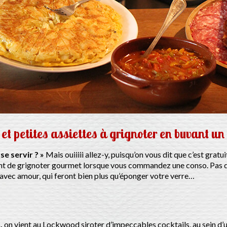
 petites assiettes à grignoter en buvant un 
se servir ? »
Mais ouiiiii allez-y, puisqu’on vous dit que c’est grat
nt de grignoter gourmet lorsque vous commandez une conso. Pas d
avec amour, qui feront bien plus qu’éponger votre verre…
,
on vient au Lockwood siroter d’impeccables cocktails, au sein d’