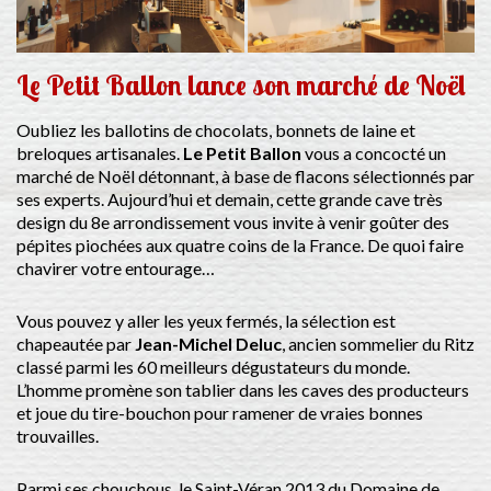
Le Petit Ballon lance son marché de Noël
Oubliez les ballotins de chocolats, bonnets de laine et
breloques artisanales.
Le Petit Ballon
vous a concocté un
marché de Noël détonnant, à base de flacons sélectionnés par
ses experts. Aujourd’hui et demain, cette grande cave très
design du 8e arrondissement vous invite à venir goûter des
pépites piochées aux quatre coins de la France. De quoi faire
chavirer votre entourage…
Vous pouvez y aller les yeux fermés, la sélection est
chapeautée par
Jean-Michel Deluc
, ancien sommelier du Ritz
classé parmi les 60 meilleurs dégustateurs du monde.
L’homme promène son tablier dans les caves des producteurs
et joue du tire-bouchon pour ramener de vraies bonnes
trouvailles.
Parmi ses chouchous, le Saint-Véran 2013 du Domaine de