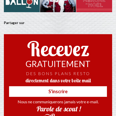
Partager sur
Recevez
GRATUITEMENT
DES BONS PLANS RESTO
directement dans votre boîte mail
S'inscrire
Nous ne communiquerons jamais votre e-mail.
Parole de scout !