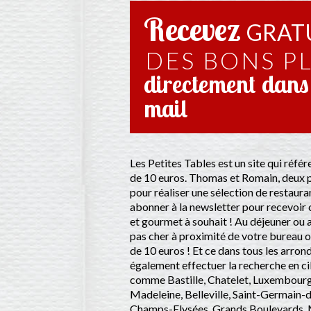
Recevez
GRAT
DES BONS P
directement dans 
mail
Les Petites Tables est un site qui réfé
de 10 euros. Thomas et Romain, deux p
pour réaliser une sélection de restauran
abonner à la newsletter pour recevoir 
et gourmet à souhait ! Au déjeuner ou a
pas cher à proximité de votre bureau o
de 10 euros ! Et ce dans tous les arro
également effectuer la recherche en cibl
comme Bastille, Chatelet, Luxembourg
Madeleine, Belleville, Saint-Germain-
Champs-Elysées, Grands Boulevards. M