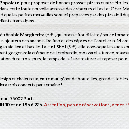
 Popolare
, pour proposer de bonnes grosses pizzas quatre étoiles
dans cette toute nouvelle adresse des créateurs d’East et Ober 
d que les petites merveilles sont ici préparées par des pizzaioli du
dients transalpins.
ndétrônable
Margherita
(5 €), qui brasse fior di latte / sauce tom
vous ajoutera des anchois Delfino et des câpres de Pantelleria. Mia
an sicilien et basilic. La
Hot Shot
(9 €), elle, convoque le saucisso
ent gorgonzola crémeux de Lombardie, mozzarella fumée, mascarpon
ration dure trois jours, le temps de la faire maturer et reposer pou
design et chaleureux, entre mur géant de bouteilles, grandes tables 
llera trois concerts par semaine !
mur, 75002 Paris.
4H30 et de 19h à 23h.
Attention, pas de réservations, venez tô