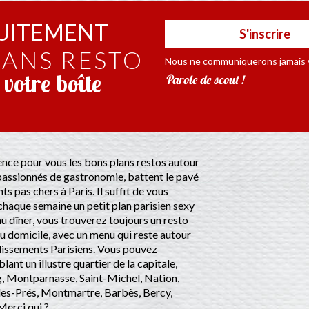
UITEMENT
S'inscrire
LANS RESTO
Nous ne communiquerons jamais v
votre boîte
Parole de scout !
rence pour vous les bons plans restos autour
assionnés de gastronomie, battent le pavé
ts pas chers à Paris. Il suffit de vous
chaque semaine un petit plan parisien sexy
u dîner, vous trouverez toujours un resto
u domicile, avec un menu qui reste autour
ndissements Parisiens. Vous pouvez
ant un illustre quartier de la capitale,
, Montparnasse, Saint-Michel, Nation,
des-Prés, Montmartre, Barbès, Bercy,
erci qui ?