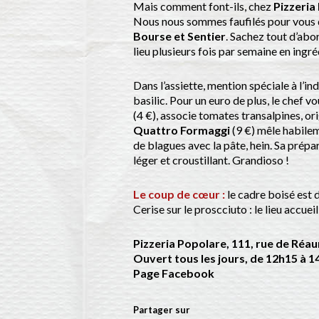
Mais comment font-ils, chez
Pizzeria
Nous nous sommes faufilés pour vous 
Bourse et Sentier
. Sachez tout d’abor
lieu plusieurs fois par semaine en ingré
Dans l’assiette, mention spéciale à l’i
basilic. Pour un euro de plus, le chef 
(4 €), associe tomates transalpines, orig
Quattro Formaggi
(9 €) mêle habilem
de blagues avec la pâte, hein. Sa prépa
léger et croustillant. Grandioso !
Le coup de cœur :
le cadre boisé est 
Cerise sur le proscciuto : le lieu accuei
Pizzeria Popolare, 111, rue de Réau
Ouvert tous les jours, de 12h15 à 1
Page Facebook
Partager sur