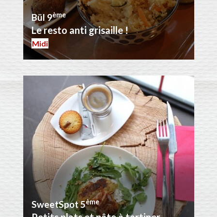
ème
Bül 9
Le resto anti grisaille !
Midi
ème
SweetSpot 5
Petits plats et pâte à tartiner