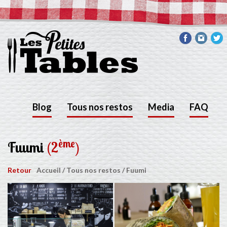
Blog
Tous nos restos
Media
FAQ
ème
Fuumi
(2
)
Retour
Accueil
/
Tous nos restos
/
Fuumi