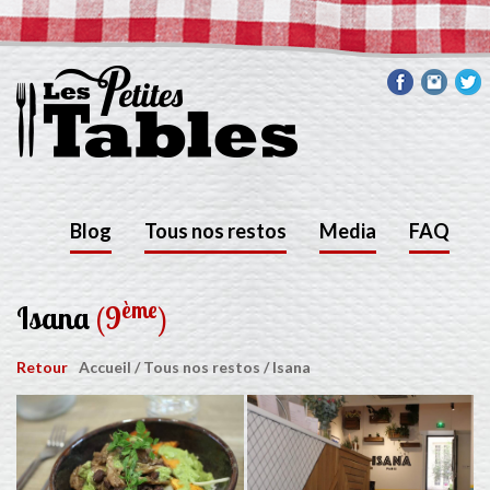
Blog
Tous nos restos
Media
FAQ
ème
Isana
(9
)
Retour
Accueil
/
Tous nos restos
/
Isana