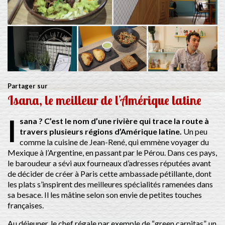
Partager sur
Isana, le meilleur de l’Amérique latine
I
sana ? C’est le nom d’une rivière qui trace la route à
travers plusieurs régions d’Amérique latine.
Un peu
comme la cuisine de Jean-René, qui emmène voyager du
Mexique à l’Argentine, en passant par le Pérou. Dans ces pays,
le baroudeur a sévi aux fourneaux d’adresses réputées avant
de décider de créer à Paris cette ambassade pétillante, dont
les plats s’inspirent des meilleures spécialités ramenées dans
sa besace. Il les mâtine selon son envie de petites touches
françaises.
Au déjeuner, le chef régale par exemple de “green carnitas”, un