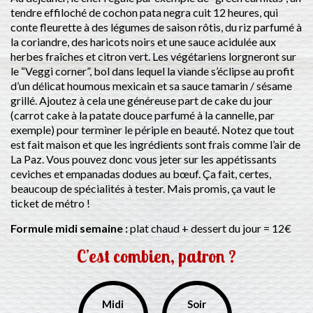
tendre effiloché de cochon pata negra cuit 12 heures, qui
conte fleurette à des légumes de saison rôtis, du riz parfumé à
la coriandre, des haricots noirs et une sauce acidulée aux
herbes fraîches et citron vert. Les végétariens lorgneront sur
le “Veggi corner”, bol dans lequel la viande s’éclipse au profit
d’un délicat houmous mexicain et sa sauce tamarin / sésame
grillé. Ajoutez à cela une généreuse part de cake du jour
(carrot cake à la patate douce parfumé à la cannelle, par
exemple) pour terminer le périple en beauté. Notez que tout
est fait maison et que les ingrédients sont frais comme l’air de
La Paz. Vous pouvez donc vous jeter sur les appétissants
ceviches et empanadas dodues au bœuf. Ça fait, certes,
beaucoup de spécialités à tester. Mais promis, ça vaut le
ticket de métro !
Formule midi semaine :
plat chaud + dessert du jour = 12€
C’est combien, patron ?
Midi
Soir