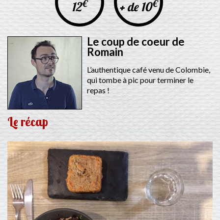
€
€
12
+ de 10
Le coup de coeur de
Romain
L’authentique café venu de Colombie,
qui tombe à pic pour terminer le
repas !
Le récap