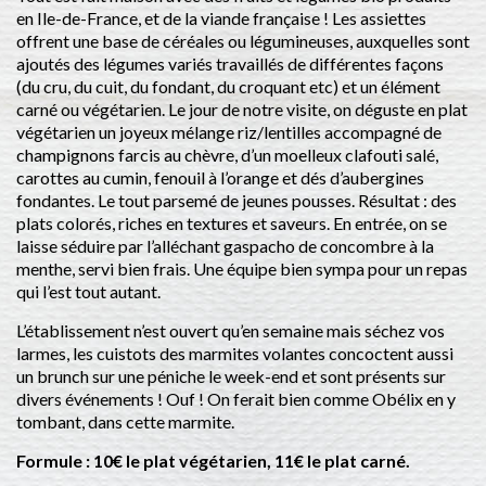
en Ile-de-France, et de la viande française ! Les assiettes
offrent une base de céréales ou légumineuses, auxquelles sont
ajoutés des légumes variés travaillés de différentes façons
(du cru, du cuit, du fondant, du croquant etc) et un élément
carné ou végétarien. Le jour de notre visite, on déguste en plat
végétarien un joyeux mélange riz/lentilles accompagné de
champignons farcis au chèvre, d’un moelleux clafouti salé,
carottes au cumin, fenouil à l’orange et dés d’aubergines
fondantes. Le tout parsemé de jeunes pousses. Résultat : des
plats colorés, riches en textures et saveurs. En entrée, on se
laisse séduire par l’alléchant gaspacho de concombre à la
menthe, servi bien frais. Une équipe bien sympa pour un repas
qui l’est tout autant.
L’établissement n’est ouvert qu’en semaine mais séchez vos
larmes, les cuistots des marmites volantes concoctent aussi
un brunch sur une péniche le week-end et sont présents sur
divers événements ! Ouf ! On ferait bien comme Obélix en y
tombant, dans cette marmite.
Formule : 10€ le plat végétarien, 11€ le plat carné.