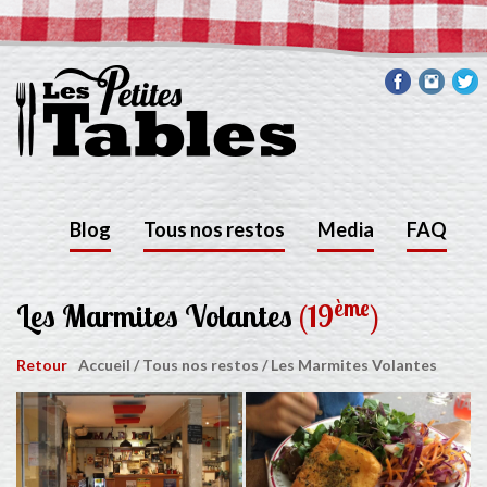
Blog
Tous nos restos
Media
FAQ
ème
Les Marmites Volantes
(19
)
Retour
Accueil
/
Tous nos restos
/
Les Marmites Volantes